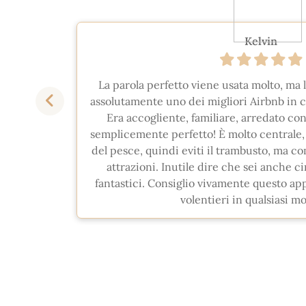
Kelvin
molto
La parola perfetto viene usata molto, ma l
o e mia
assolutamente uno dei migliori Airbnb in c
mo che
Era accogliente, familiare, arredato con
biamo
semplicemente perfetto! È molto centrale,
oli, ma
del pesce, quindi eviti il trambusto, ma c
 E a noi
attrazioni. Inutile dire che sei anche c
ostro
fantastici. Consiglio vivamente questo ap
nto sia
volentieri in qualsiasi 
 proprio
e città
razie
edere se
i nuovo