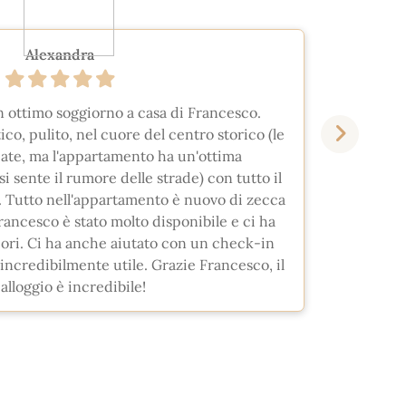
Alexandra
 ottimo soggiorno a casa di Francesco.
L'allo
co, pulito, nel cuore del centro storico (le
sono co
cate, ma l'appartamento ha un'ottima
Duom
i sente il rumore delle strade) con tutto il
verd
. Tutto nell'appartamento è nuovo di zecca
viva
rancesco è stato molto disponibile e ci ha
m
liori. Ci ha anche aiutato con un check-in
splendi
o incredibilmente utile. Grazie Francesco, il
i nos
alloggio è incredibile!
Tutto e
e ci 