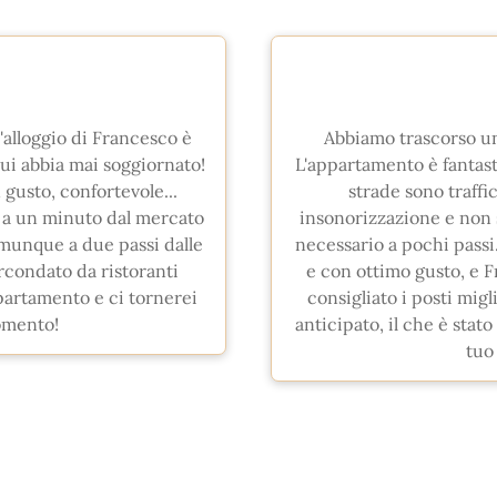
'alloggio di Francesco è
Abbiamo trascorso un
ui abbia mai soggiornato!
L'appartamento è fantasti
 gusto, confortevole...
strade sono traffi
 a un minuto dal mercato
insonorizzazione e non s
omunque a due passi dalle
necessario a pochi passi
ircondato da ristoranti
e con ottimo gusto, e F
partamento e ci tornerei
consigliato i posti mig
momento!
anticipato, il che è stat
tuo 