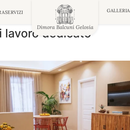
GALLERI
RA
SERVIZI
Dimora Balcuni Gelosia
i lavoro dedicato
a