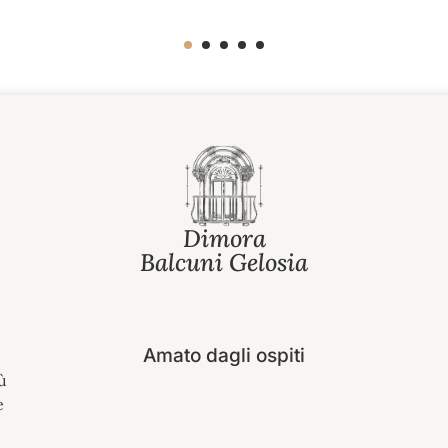
Dimora
Balcuni Gelosia
Amato dagli ospiti
ù
e