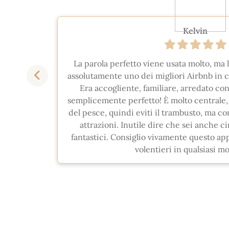
Kelvin
molto
La parola perfetto viene usata molto, ma l
o e mia
assolutamente uno dei migliori Airbnb in c
mo che
Era accogliente, familiare, arredato con
biamo
semplicemente perfetto! È molto centrale,
oli, ma
del pesce, quindi eviti il trambusto, ma c
 E a noi
attrazioni. Inutile dire che sei anche c
ostro
fantastici. Consiglio vivamente questo ap
nto sia
volentieri in qualsiasi 
 proprio
e città
razie
edere se
i nuovo