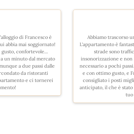
'alloggio di Francesco è
Abbiamo trascorso un
ui abbia mai soggiornato!
L'appartamento è fantasti
 gusto, confortevole...
strade sono traffi
 a un minuto dal mercato
insonorizzazione e non s
omunque a due passi dalle
necessario a pochi passi
ircondato da ristoranti
e con ottimo gusto, e F
partamento e ci tornerei
consigliato i posti mig
momento!
anticipato, il che è stat
tuo 