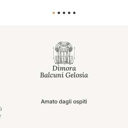
Dimora
Balcuni Gelosia
Amato dagli ospiti
ù
e