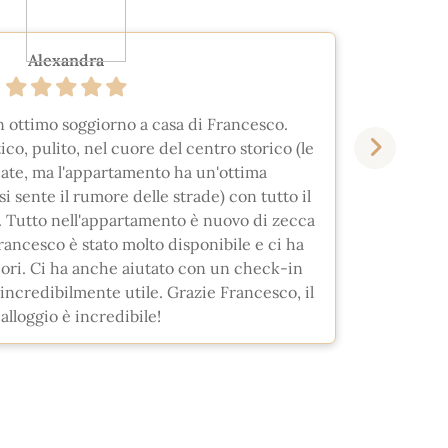
Alexandra
 ottimo soggiorno a casa di Francesco.
L'allo
co, pulito, nel cuore del centro storico (le
sono co
cate, ma l'appartamento ha un'ottima
Duom
i sente il rumore delle strade) con tutto il
verd
. Tutto nell'appartamento è nuovo di zecca
viva
rancesco è stato molto disponibile e ci ha
m
liori. Ci ha anche aiutato con un check-in
splendi
o incredibilmente utile. Grazie Francesco, il
i nos
alloggio è incredibile!
Tutto e
e ci 