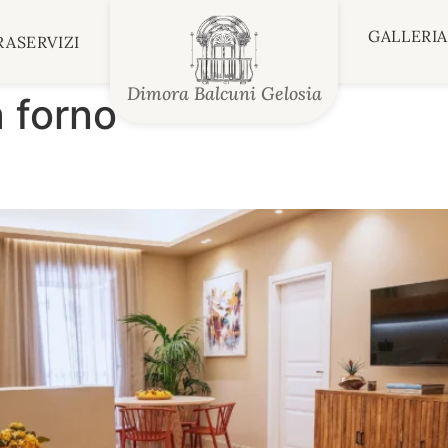
GALLERI
RA
SERVIZI
Dimora Balcuni Gelosia
a forno
a